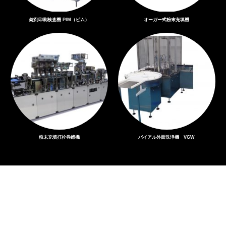
錠剤印刷検査機 PIM（ピム）
オーガー式粉末充填機
粉末充填打栓巻締機
バイアル外面洗浄機 VGW
お知らせ・プレスリリース