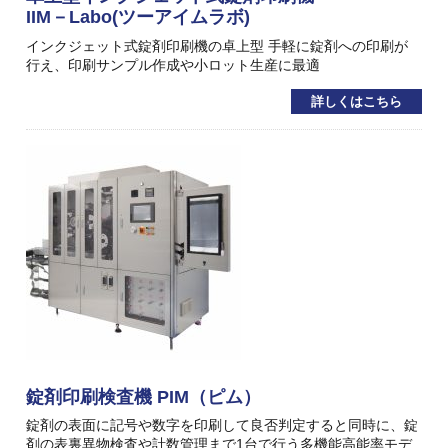
IIM－Labo(ツーアイムラボ)
インクジェット式錠剤印刷機の卓上型 手軽に錠剤への印刷が
行え、印刷サンプル作成や小ロット生産に最適
詳しくはこちら
錠剤印刷検査機 PIM（ピム）
錠剤の表面に記号や数字を印刷して良否判定すると同時に、錠
剤の表裏異物検査や計数管理まで1台で行う多機能高能率モデ